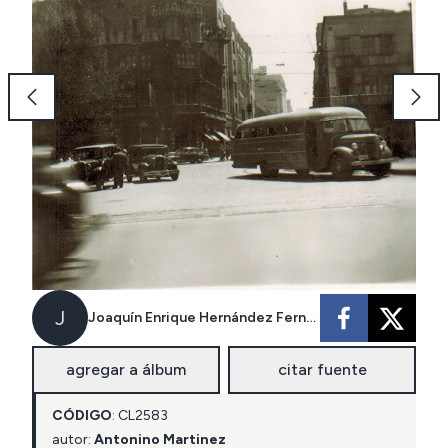
J
Joaquín Enrique Hernández Fernández
agregar a álbum
citar fuente
CÓDIGO
:
CL
2583
autor:
Antonino Martinez