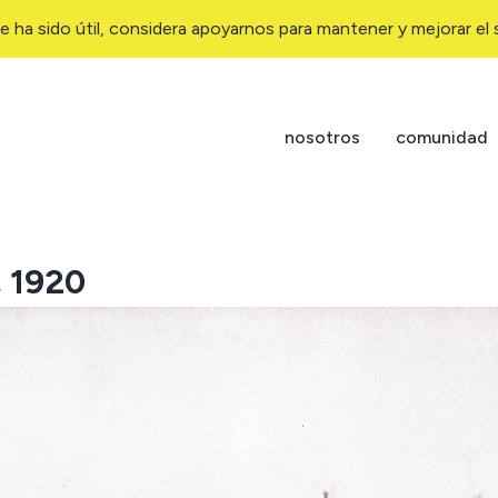
e ha sido útil, considera apoyarnos para mantener y mejorar el s
nosotros
comunidad
, 1920