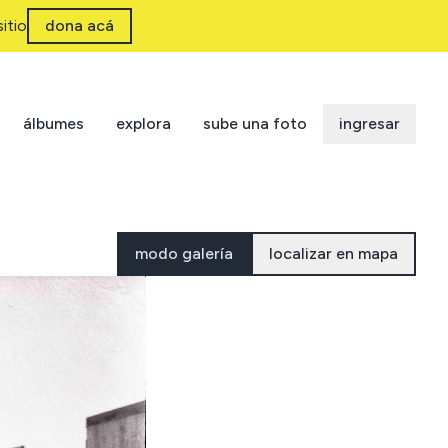
itio
dona acá
álbumes
explora
sube una foto
ingresar
modo galería
localizar en mapa