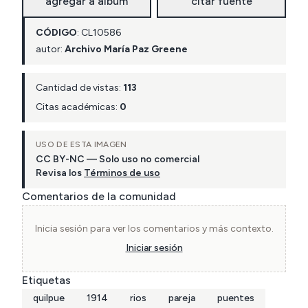
agregar a álbum
citar fuente
CÓDIGO
:
CL
10586
autor:
Archivo María Paz Greene
Cantidad de vistas:
113
Citas académicas:
0
USO DE ESTA IMAGEN
CC BY-NC — Solo uso no comercial
Revisa los
Términos de uso
Comentarios de la comunidad
Inicia sesión para ver los comentarios y más contexto.
Iniciar sesión
Etiquetas
quilpue
1914
rios
pareja
puentes