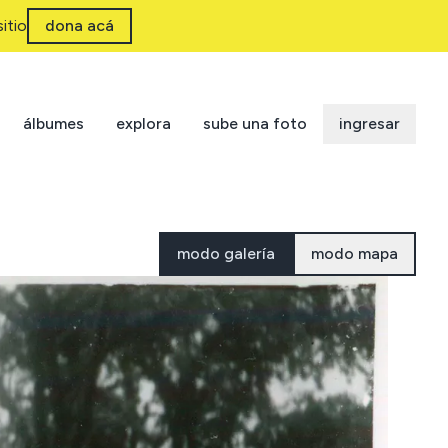
itio
dona acá
álbumes
explora
sube una foto
ingresar
modo galería
modo mapa