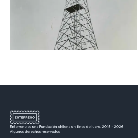
Enterreno es una Fundación chilena sin fines de lucro. 2015 -
2026
Algunos derechos reservados