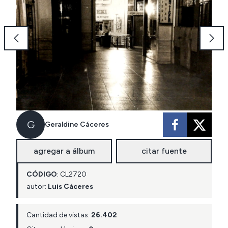
G
Geraldine Cáceres
agregar a álbum
citar fuente
CÓDIGO
:
CL
2720
autor:
Luis Cáceres
Cantidad de vistas:
26.402