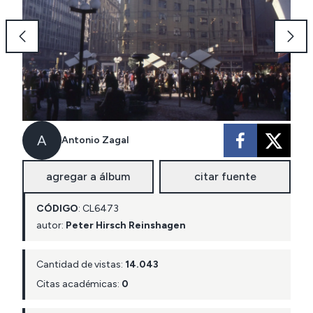
A
Antonio Zagal
agregar a álbum
citar fuente
CÓDIGO
:
CL
6473
autor:
Peter Hirsch Reinshagen
Cantidad de vistas:
14.043
Citas académicas:
0