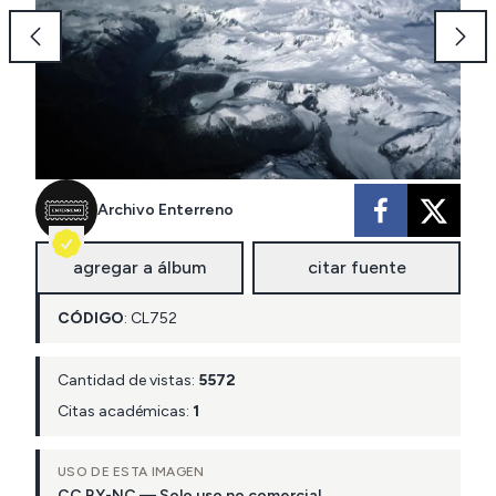
Archivo Enterreno
agregar a álbum
citar fuente
CÓDIGO
:
CL
752
Cantidad de vistas:
5572
Citas académicas:
1
USO DE ESTA IMAGEN
CC BY-NC — Solo uso no comercial