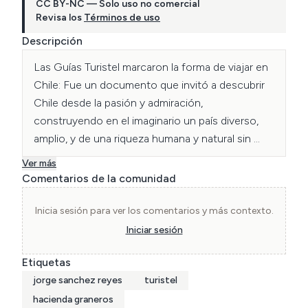
CC BY-NC — Solo uso no comercial
Revisa los
Términos de uso
Descripción
Las Guías Turistel marcaron la forma de viajar en 
Chile: Fue un documento que invitó a descubrir 
Chile desde la pasión y admiración, 
construyendo en el imaginario un país diverso, 
amplio, y de una riqueza humana y natural sin 
precedentes. 

Ver más
Las primeras, entre 1982 y 1983, se publicaron 
Comentarios de la comunidad
bajo el amparo del Banco de Osorno; a partir de 
1986, gracias a la Compañía de Teléfonos de 
Inicia sesión para ver los comentarios y más contexto.
Chile y Publiguías (Páginas Amarillas) con la 
Iniciar sesión
popular Guía Turistel, y desde 2009 de la mano 
Etiquetas
de las bencineras Copec, con la marca ChileTur. 

jorge sanchez reyes
turistel
La Fundación Enterreno lleva varios meses 
hacienda graneros