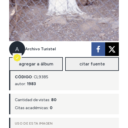
A
Archivo Turistel
agregar a álbum
citar fuente
CÓDIGO
:
CL
9385
autor:
1983
Cantidad de vistas:
80
Citas académicas:
0
USO DE ESTA IMAGEN