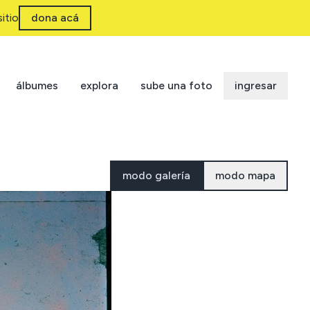
itio
dona acá
álbumes
explora
sube una foto
ingresar
modo galería
modo mapa