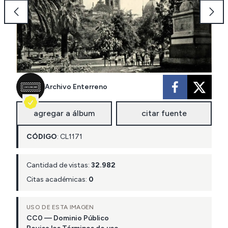
Archivo Enterreno
agregar a álbum
citar fuente
CÓDIGO
:
CL
1171
Cantidad de vistas:
32.982
Citas académicas:
0
USO DE ESTA IMAGEN
CC0 — Dominio Público