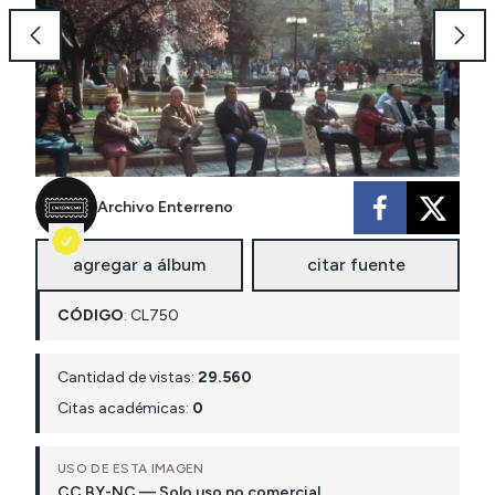
Archivo Enterreno
agregar a álbum
citar fuente
CÓDIGO
:
CL
750
Cantidad de vistas:
29.560
Citas académicas:
0
USO DE ESTA IMAGEN
CC BY-NC — Solo uso no comercial