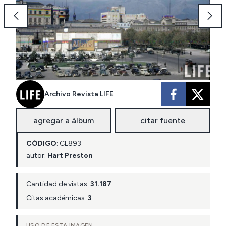
Archivo Revista LIFE
agregar a álbum
citar fuente
CÓDIGO
:
CL
893
autor:
Hart Preston
Cantidad de vistas:
31.187
Citas académicas:
3
USO DE ESTA IMAGEN