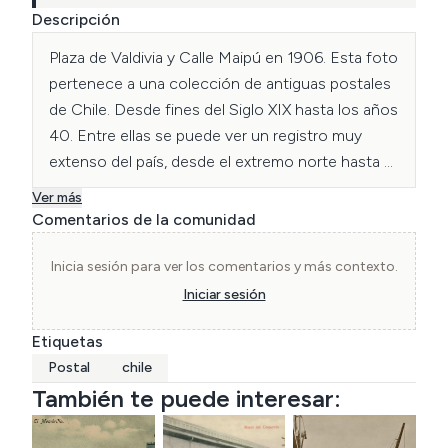
Descripción
Plaza de Valdivia y Calle Maipú en 1906. Esta foto 
pertenece a una colección de antiguas postales 
de Chile. Desde fines del Siglo XIX hasta los años 
40. Entre ellas se puede ver un registro muy 
extenso del país, desde el extremo norte hasta 
escondidos sitios del límite austral, pasando por 
Ver más
poblados, ciudades y paisajes naturales.
Comentarios de la comunidad
Inicia sesión para ver los comentarios y más contexto.
Iniciar sesión
Etiquetas
Postal
chile
También te puede interesar: