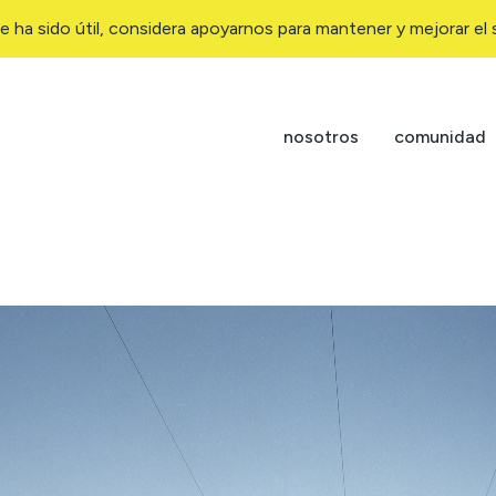
e ha sido útil, considera apoyarnos para mantener y mejorar el s
nosotros
comunidad