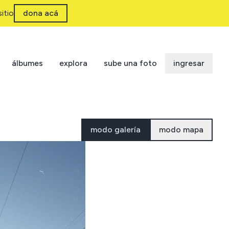
itio
dona acá
álbumes
explora
sube una foto
ingresar
modo galería
modo mapa