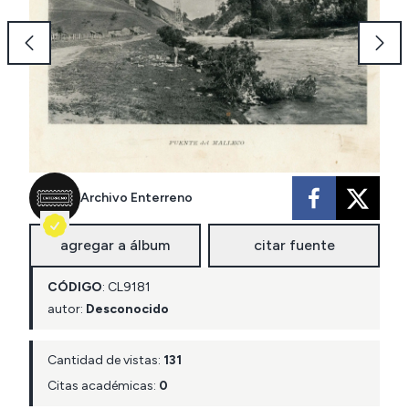
Archivo Enterreno
agregar a álbum
citar fuente
CÓDIGO
:
CL
9181
autor:
Desconocido
Cantidad de vistas:
131
Citas académicas:
0