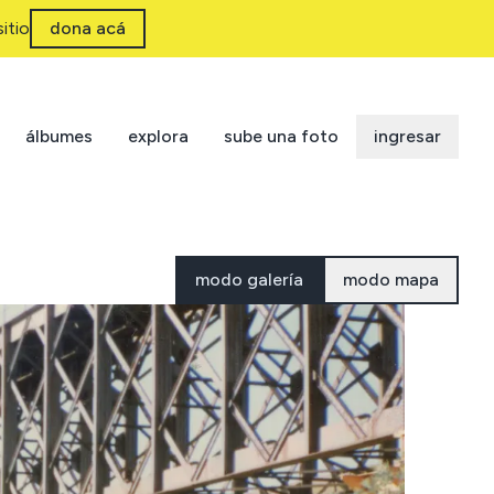
itio
dona acá
álbumes
explora
sube una foto
ingresar
modo galería
modo mapa