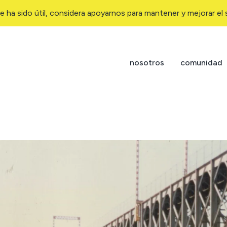
e ha sido útil, considera apoyarnos para mantener y mejorar el s
nosotros
comunidad