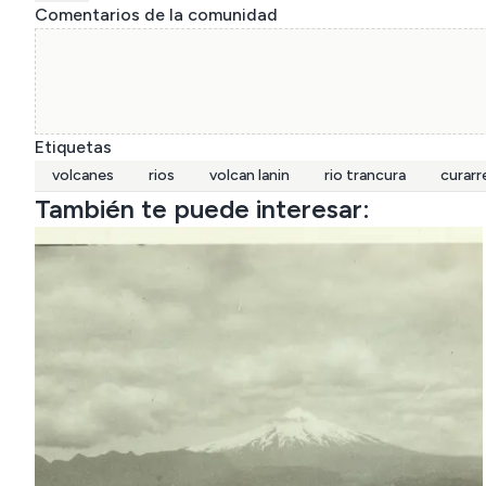
Comentarios de la comunidad
Etiquetas
volcanes
rios
volcan lanin
rio trancura
curarr
También te puede interesar: