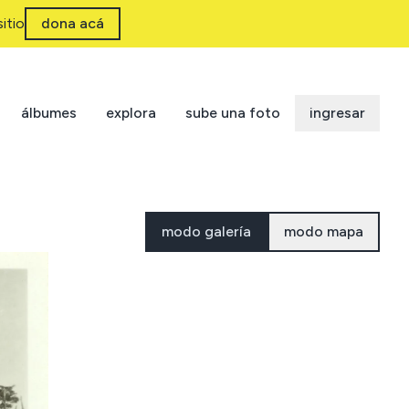
itio
dona acá
álbumes
explora
sube una foto
ingresar
modo galería
modo mapa