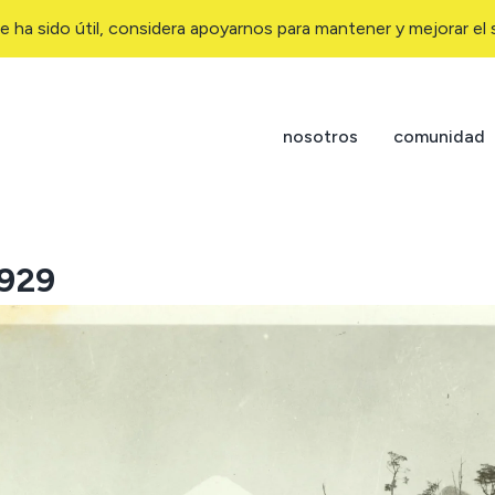
e ha sido útil, considera apoyarnos para mantener y mejorar el s
nosotros
comunidad
1929