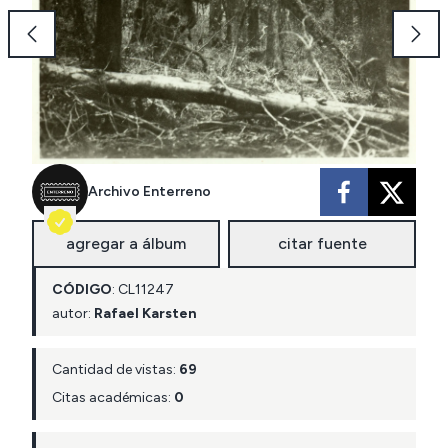
Archivo Enterreno
agregar a álbum
citar fuente
CÓDIGO
:
CL
11247
autor:
Rafael Karsten
Cantidad de vistas:
69
Citas académicas:
0