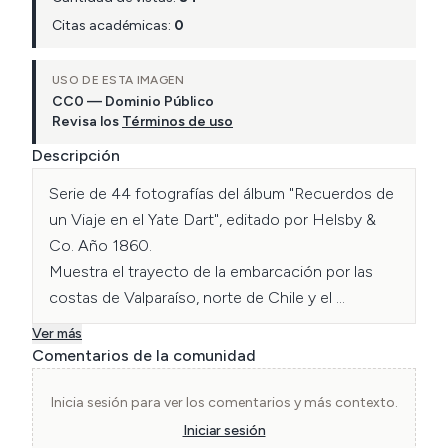
Citas académicas:
0
USO DE ESTA IMAGEN
CC0 — Dominio Público
Revisa los
Términos de uso
Descripción
Serie de 44 fotografías del álbum "Recuerdos de 
un Viaje en el Yate Dart", editado por Helsby & 
Co. Año 1860.

Muestra el trayecto de la embarcación por las 
costas de Valparaíso, norte de Chile y el 
archipiélago Juan Fernández, pasando por 
Ver más
puertos, montañas y sectores mineros.

Comentarios de la comunidad
Collección Getty Museum.
Inicia sesión para ver los comentarios y más contexto.
Iniciar sesión