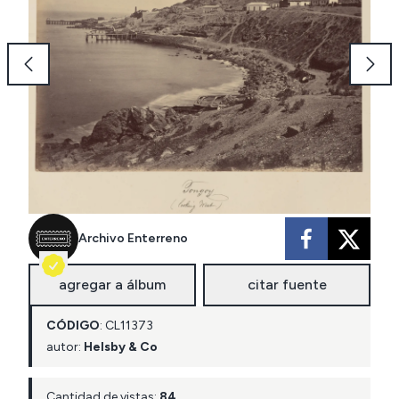
Archivo Enterreno
agregar a álbum
citar fuente
CÓDIGO
:
CL
11373
autor:
Helsby & Co
Cantidad de vistas:
84