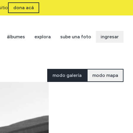
itio
dona acá
álbumes
explora
sube una foto
ingresar
modo galería
modo mapa