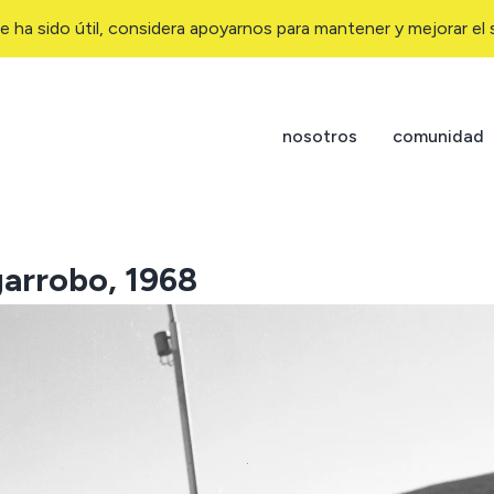
e ha sido útil, considera apoyarnos para mantener y mejorar el s
nosotros
comunidad
garrobo, 1968