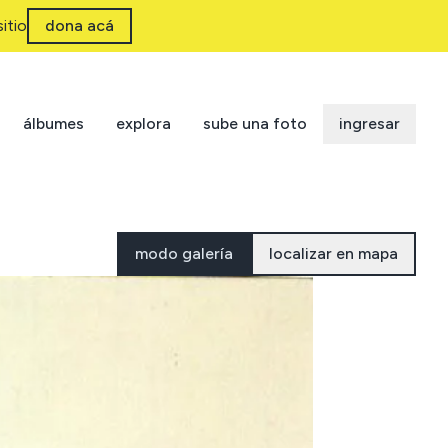
itio
dona acá
álbumes
explora
sube una foto
ingresar
modo galería
localizar en mapa