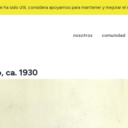
e ha sido útil, considera apoyarnos para mantener y mejorar el s
nosotros
comunidad
, ca. 1930