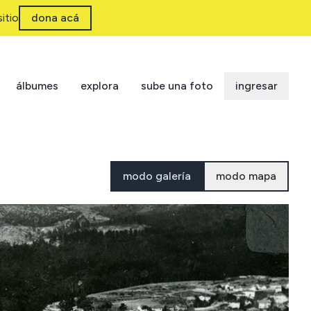
itio
dona acá
álbumes
explora
sube una foto
ingresar
modo galería
modo mapa