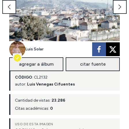
Luis Solar
agregar a álbum
citar fuente
CÓDIGO
:
CL
2132
autor:
Luis Venegas Cifuentes
Cantidad de vistas:
23.286
Citas académicas:
0
USO DE ESTA IMAGEN