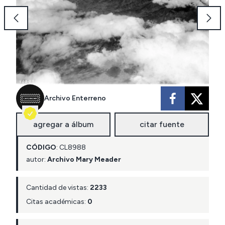
Archivo Enterreno
agregar a álbum
citar fuente
CÓDIGO
:
CL
8988
autor:
Archivo Mary Meader
Cantidad de vistas:
2233
Citas académicas:
0