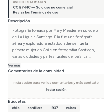
USO DE ESTA IMAGEN
CC BY-NC — Solo uso no comercial
Revisa los
Términos de uso
Descripción
Fotografía tomada por Mary Meader en su vuelo 
de La Ligua a Santiago. Ella fue una fotógrafa 
aérea y exploradora estadounidense, fue la 
primera mujer en Chile en fotografiar Santiago, 
varias ciudades y partes rurales del país. La 
imagen está tomada sobre Til Til, ubicada en la 
Ver más
zona norte de la región metropolitana, Chile. 
Comentarios de la comunidad
Archivo Mary Meader.
Inicia sesión para ver los comentarios y más contexto.
Iniciar sesión
Etiquetas
chile
cordillera
1937
nubes