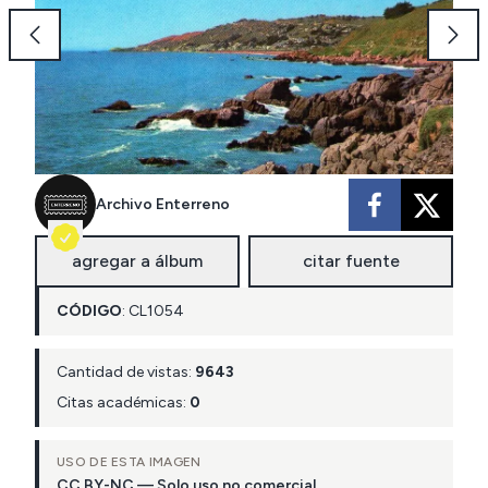
Archivo Enterreno
agregar a álbum
citar fuente
CÓDIGO
:
CL
1054
Cantidad de vistas:
9643
Citas académicas:
0
USO DE ESTA IMAGEN
CC BY-NC — Solo uso no comercial