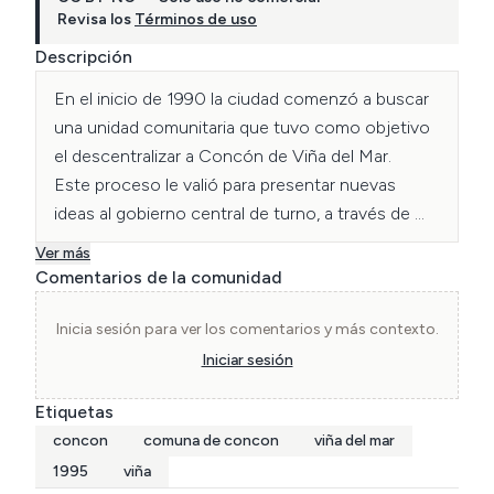
Revisa los
Términos de uso
Descripción
En el inicio de 1990 la ciudad comenzó a buscar 
una unidad comunitaria que tuvo como objetivo 
el descentralizar a Concón de Viña del Mar. 

Este proceso le valió para presentar nuevas 
ideas al gobierno central de turno, a través de 
una iniciativa legal que se materializó a través de 
Ver más
la ley 19.424, la cual oficializó nuevamente, y por 
Comentarios de la comunidad
segunda vez, la creación de la comuna de 
Concón, situación que fue realizada por decreto 
Inicia sesión para ver los comentarios y más contexto.
el 28 de diciembre de 1995.

Iniciar sesión
Etiquetas
Autor Desconocido.
concon
comuna de concon
viña del mar
1995
viña