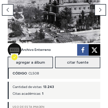
Archivo Enterreno
agregar a álbum
citar fuente
CÓDIGO
:
CL
508
Cantidad de vistas:
13.243
Citas académicas:
1
USO DE ESTA IMAGEN