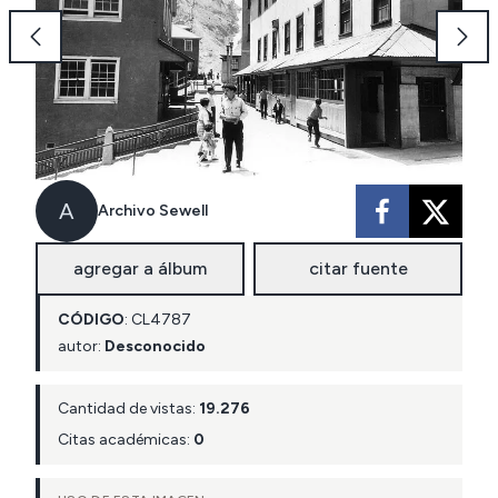
A
Archivo Sewell
agregar a álbum
citar fuente
CÓDIGO
:
CL
4787
autor:
Desconocido
Cantidad de vistas:
19.276
Citas académicas:
0