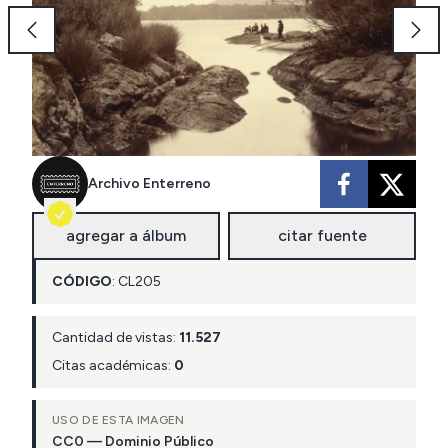
Archivo Enterreno
agregar a álbum
citar fuente
CÓDIGO
:
CL
205
Cantidad de vistas:
11.527
Citas académicas:
0
USO DE ESTA IMAGEN
CC0 — Dominio Público