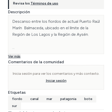
Revisa los
Términos de uso
Descripción
Descanso entre los fiordos de actual Puerto Raúl 
Marín  Balmaceda, ubicado en el límite de la 
Región de Los Lagos y la Región de Aysén.

Colección de Jerman Wiederhold, fotógrafo 
Ver más
alemán que retrató el sur de Chile 
Comentarios de la comunidad
específicamente la Región de Los Lagos durante 
su viaje en 1893.
Inicia sesión para ver los comentarios y más contexto.
Iniciar sesión
Etiquetas
fiordo
canal
mar
patagonia
bote
sur