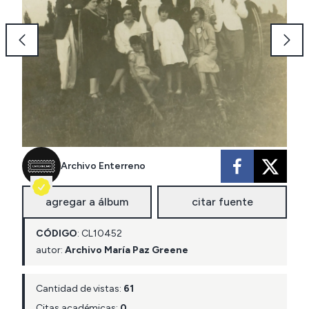
Archivo Enterreno
agregar a álbum
citar fuente
CÓDIGO
:
CL
10452
autor:
Archivo María Paz Greene
Cantidad de vistas:
61
Citas académicas:
0