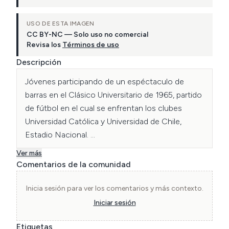
USO DE ESTA IMAGEN
CC BY-NC — Solo uso no comercial
Revisa los
Términos de uso
Descripción
Jóvenes participando de un espéctaculo de 
barras en el Clásico Universitario de 1965, partido 
de fútbol en el cual se enfrentan los clubes 
Universidad Católica y Universidad de Chile, 
Estadio Nacional. 

Ver más
Comentarios de la comunidad
Fotografía catalogada por Javiera Carrasco y 
María Jesús Rodriguez Cid estudiantes de 
Inicia sesión para ver los comentarios y más contexto.
Licenciatura en Arte y Conservació del 
Iniciar sesión
Patrimonio USS.
Etiquetas