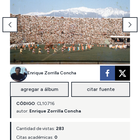
Enrique Zorrilla Concha
agregar a álbum
citar fuente
CÓDIGO
:
CL
10716
autor:
Enrique Zorrilla Concha
Cantidad de vistas:
283
Citas académicas:
0