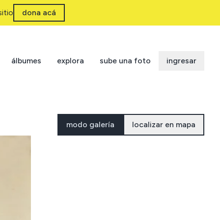
itio
dona acá
álbumes
explora
sube una foto
ingresar
modo galería
localizar en mapa