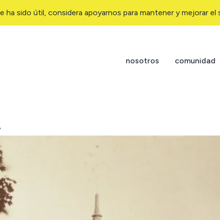
e ha sido útil, considera apoyarnos para mantener y mejorar el s
nosotros
comunidad
.