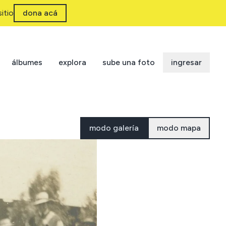
itio
dona acá
álbumes
explora
sube una foto
ingresar
modo galería
modo mapa