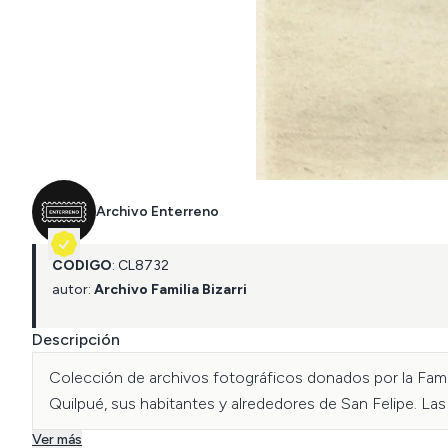
Archivo Enterreno
CÓDIGO
:
CL
8732
autor:
Archivo Familia Bizarri
Descripción
Colección de archivos fotográficos donados por la Famili
Quilpué, sus habitantes y alrededores de San Felipe. 
Ver más