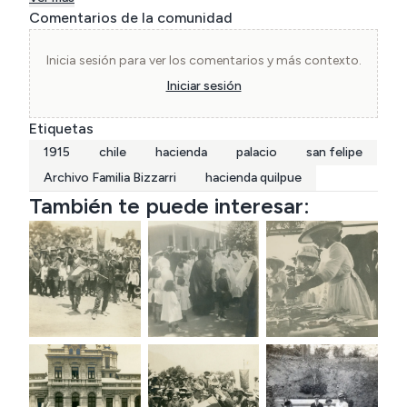
el año 1985 el terremoto deja graves 
Comentarios de la comunidad
consecuencias en la estructura de la Hacienda, 
por lo que el propietario del terreno de ese 
Inicia sesión para ver los comentarios y más contexto.
entonces da la orden de demoler el Palacio, por 
Iniciar sesión
lo que hoy en día el Palacio Hacienda de Quilpué 
Etiquetas
se encuentra en ruinas.
1915
chile
hacienda
palacio
san felipe
Archivo Familia Bizzarri
hacienda quilpue
También te puede interesar: