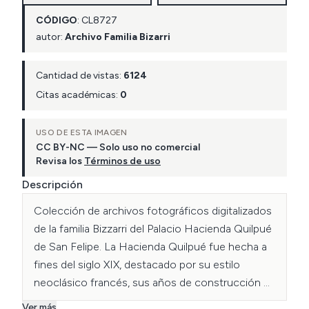
CÓDIGO
:
CL
8727
autor:
Archivo Familia Bizarri
Cantidad de vistas:
6124
Citas académicas:
0
USO DE ESTA IMAGEN
CC BY-NC — Solo uso no comercial
Revisa los
Términos de uso
Descripción
Colección de archivos fotográficos digitalizados 
de la familia Bizzarri del Palacio Hacienda Quilpué 
de San Felipe. La Hacienda Quilpué fue hecha a 
fines del siglo XIX, destacado por su estilo 
neoclásico francés, sus años de construcción 
datan entre los años 1886 y 1914, finalmente en 
Ver más