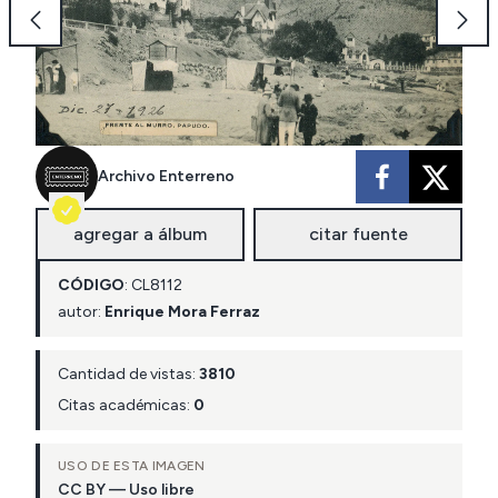
Archivo Enterreno
agregar a álbum
citar fuente
CÓDIGO
:
CL
8112
autor:
Enrique Mora Ferraz
Cantidad de vistas:
3810
Citas académicas:
0
USO DE ESTA IMAGEN
CC BY — Uso libre