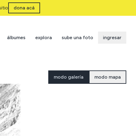
itio
dona acá
álbumes
explora
sube una foto
ingresar
modo galería
modo mapa