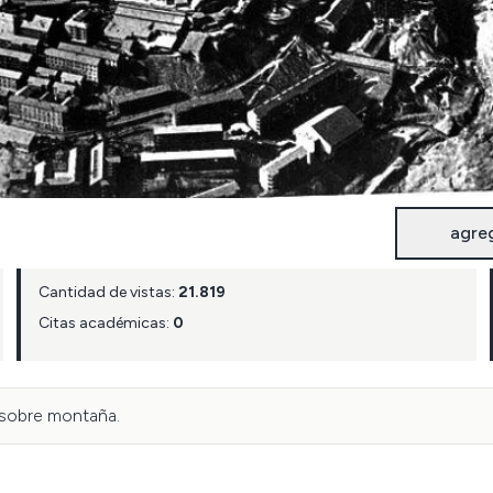
agre
Cantidad de vistas:
21.819
Citas académicas:
0
n sobre montaña.