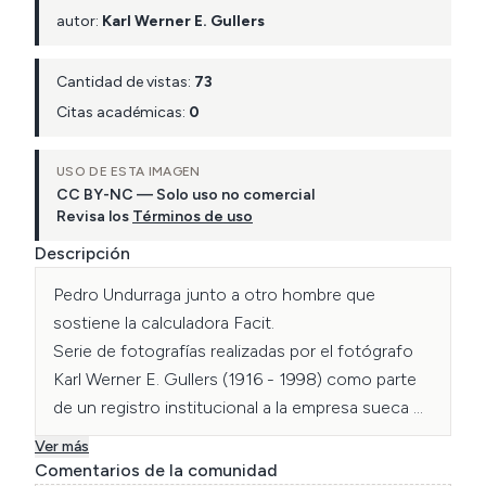
autor:
Karl Werner E. Gullers
Cantidad de vistas:
73
Citas académicas:
0
USO DE ESTA IMAGEN
CC BY-NC — Solo uso no comercial
Revisa los
Términos de uso
Descripción
Pedro Undurraga junto a otro hombre que 
sostiene la calculadora Facit.

Serie de fotografías realizadas por el fotógrafo 
Karl Werner E. Gullers (1916 - 1998) como parte 
de un registro institucional a la empresa sueca 
Facit AB, que se desempeñaban como 
Ver más
fabricantes de las famosas calculadoras 
Comentarios de la comunidad