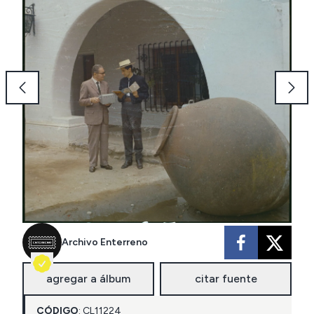
Archivo Enterreno
agregar a álbum
citar fuente
CÓDIGO
:
CL
11224