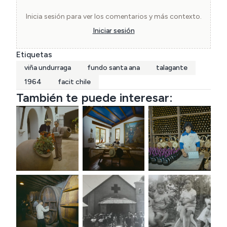
mecánicas y comenzaban a abrir un espacio 
comercial en calle Estado de Santiago.

Inicia sesión para ver los comentarios y más contexto.
Iniciar sesión
Archivo del Museo Nórdico | Nordiska Museet | 
Etiquetas
ID: NMAx.0008713
viña undurraga
fundo santa ana
talagante
1964
facit chile
También te puede interesar: