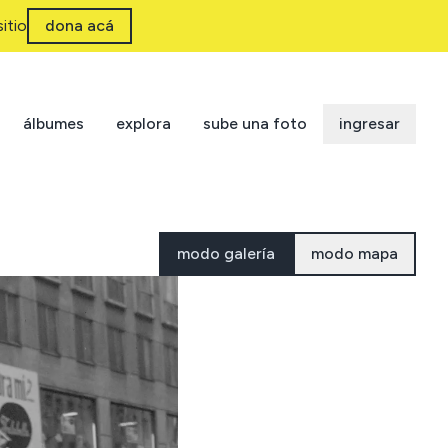
itio
dona acá
álbumes
explora
sube una foto
ingresar
modo galería
modo mapa