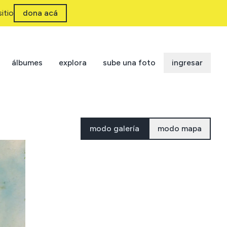
itio
dona acá
álbumes
explora
sube una foto
ingresar
modo galería
modo mapa