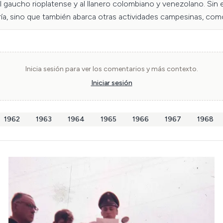
gaucho rioplatense y al llanero colombiano y venezolano. Sin em
, sino que también abarca otras actividades campesinas, como l
anza nacional chilena. La versión femenina del huaso es la china
hilenidad. Fotografía de diapositiva Reifschneider, digitalizada po
Inicia sesión para ver los comentarios y más contexto.
Iniciar sesión
1962
1963
1964
1965
1966
1967
1968