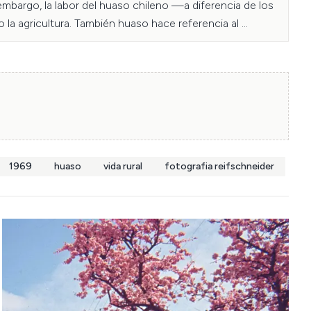
bargo, la labor del huaso chileno —a diferencia de los 
a agricultura. También huaso hace referencia al 
, su pareja en este baile, siendo estos personajes 
r Enterreno.
1969
huaso
vida rural
fotografia reifschneider