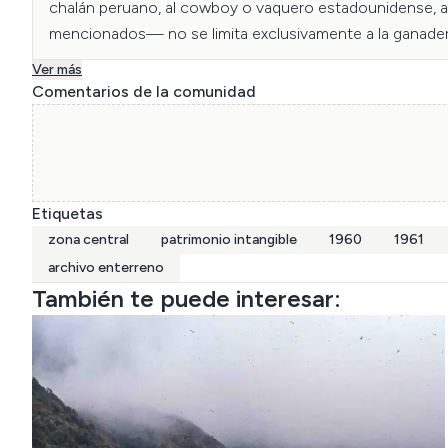
chalán peruano, al cowboy o vaquero estadounidense, al 
mencionados— no se limita exclusivamente a la ganadería
hombre que baila la cueca huasa o cueca tradicional, la d
Ver más
típicos parte del desarrollo de la identidad nacional, la c
Comentarios de la comunidad
Etiquetas
zona central
patrimonio intangible
1960
1961
archivo enterreno
También te puede interesar: