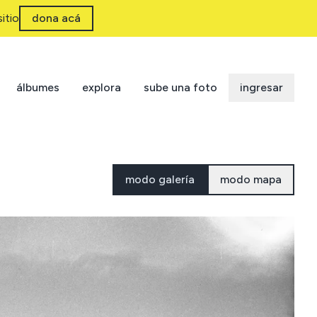
itio
dona acá
álbumes
explora
sube una foto
ingresar
modo galería
modo mapa