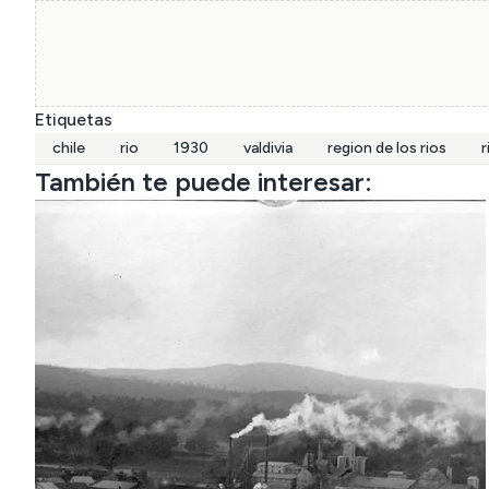
Etiquetas
chile
rio
1930
valdivia
region de los rios
r
También te puede interesar: