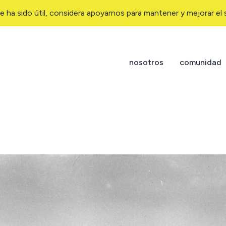
e ha sido útil, considera apoyarnos para mantener y mejorar el s
nosotros
comunidad